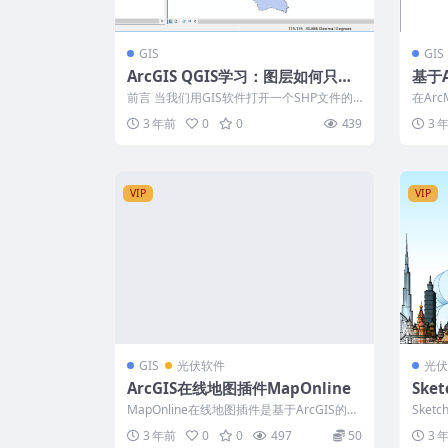
GIS
GIS
ArcGIS QGIS学习：图层如何只显
基于A
示需要的部分几何面数据（附最新
Arc
前言 当我们用GIS软件打开一个SHP文件的
在Ar
坐标边界下载全国省市区县乡镇）
脚本
时候，会显示出里面全部的几何图形，假...
稍微对
3 年前
0
0
439
3 
VIP
VIP
GIS
光伏软件
光伏
ArcGIS在线地图插件MapOnline
Sket
MapOnline在线地图插件是基于ArcGIS的插
Ske
件工具，用户通过注册“数据禾...
的设计
3 年前
0
0
497
50
3 