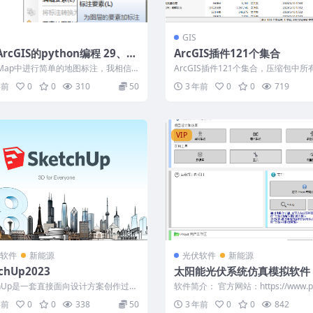
GIS
rcGIS的python编程 29、在
ArcGIS插件121个集合
Map标注表达式中使用Python
cMap中进行简单的地图标注，我相信
ArcGIS插件121个集合，压缩包中所
实现复杂标注功能
ArcMap有所了解的人来说都会...
均已破解并无加密，可正常使用，请勿.
年前
0
0
310
50
3 年前
0
0
719
VIP
软件
新能源
光伏软件
新能源
chUp2023
太阳能光伏系统仿真模拟软件 
yst v7.3.1.29120 破解版
tchUp是一套直接面向设计方案创作过程
软件简介： 官方网站：https://www.pv
工具，其创作过程不仅能够充分...
com PVsyst...
年前
0
0
338
50
3 年前
0
0
842