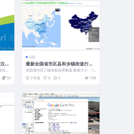
GIS
件+汉化
最新全国省市区县和乡镇街道行政
区划矢量边界坐标经纬度地图数据
测试时
全国省市区三级坐标边界数据 数据大小：13
shp geojson json sql格式
MB+压缩包 解压后130M+ 数据来...
50
3 年前
0
0
738