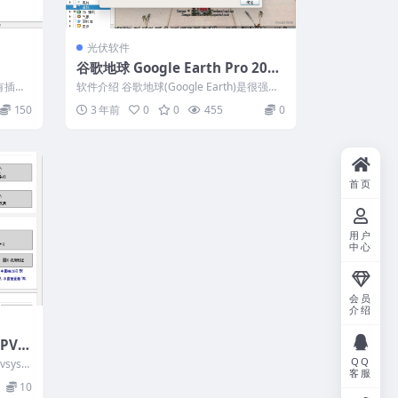
光伏软件
谷歌地球 Google Earth Pro 2023
官方正式版
有插件
软件介绍 谷歌地球(Google Earth)是很强大
..
的卫星地图软件，它把卫星照...
150
3 年前
0
0
455
0
首页
用户
中心
会员
介绍
PVs
QQ
syst.
客服
10