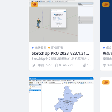
VIP
VIP
光伏软件
图像图形
GIS
SketchUp PRO 2023_v23.1.315
衡阳
中文破解版
SketchUp中文版(SU建模软件,俗称草图大
衡阳市
师)是一款全球知名的三维建模软件...
22年1
3 年前
0
0
291
10
3 
VIP