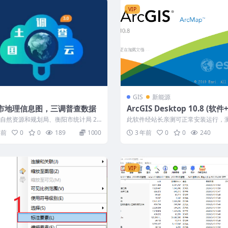
VIP
GIS
新能源
市地理信息图，三调普查数据
ArcGIS Desktop 10.8 (软
+安装教程)
自然资源和规划局、衡阳市统计局 20
此软件经站长亲测可正常安装运行，
月10日 2018年9月，国务...
间：2023年4月19日15:48:34 ...
年前
0
0
189
1000
3 年前
0
0
240
VIP