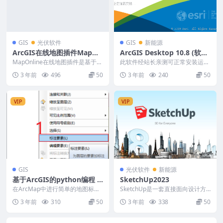
GIS
光伏软件
GIS
新能源
ArcGIS在线地图插件MapOn
ArcGIS Desktop 10.8 (软件
line
+汉化+安装教程)
MapOnline在线地图插件是基于Ar
此软件经站长亲测可正常安装运
cGIS的插件工具，用户通过注册
行，测试时间：2023年4月19日1
3 年前
496
50
3 年前
240
50
“数据禾...
5:48:34 ...
VIP
VIP
GIS
光伏软件
新能源
基于ArcGIS的python编程 2
SketchUp2023
9、在ArcMap标注表达式中
在ArcMap中进行简单的地图标
SketchUp是一套直接面向设计方
使用Python脚本实现复杂标
注，我相信稍微对ArcMap有所了
案创作过程的设计工具，其创作过
3 年前
310
50
3 年前
338
50
解的人来说都会...
程不仅能够充分...
注功能