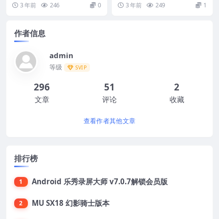
受欢迎的音乐播放手机软件。软件
是来自破解大神ChelpuS的作品，
3 年前
246
0
3 年前
249
1
中包含了近200...
它...
作者信息
admin
等级
SVIP
296
51
2
文章
评论
收藏
查看作者其他文章
排行榜
Android 乐秀录屏大师 v7.0.7解锁会员版
1
MU SX18 幻影骑士版本
2