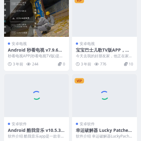
VIP
安卓电视
安卓电视
Android 秒看电视 v7.9.6电
宝宝巴士儿歌TV版APP，无
视TV盒子版
广告无会员支持手机
秒看电视APP(秒看电视TV版)是一
今天去我的好朋友家，他正在家里
款免费无广告的智能电视及机顶盒
带娃，电视里手机里都在播放儿童
3 年前
244
0
3 年前
776
10
电视直播软件,...
视频和音乐，但是一切...
VIP
安卓软件
安卓软件
Android 酷我音乐 v10.5.3.1
幸运破解器 Lucky Patcher
去广告解锁会员版
v10.7.6官方最新版
软件介绍 酷我音乐app是一款非常
软件介绍 幸运破解器LuckyPacher