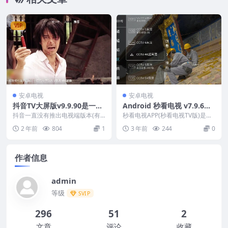
VIP
安卓电视
安卓电视
抖音TV大屏版v9.9.90是一款
Android 秒看电视 v7.9.6电
适用于TV大屏的Android版
视TV盒子版
抖音一直没有推出电视端版本(有
秒看电视APP(秒看电视TV版)是一
本
个类似的，但完全不是那个意
款免费无广告的智能电视及机顶盒
2 年前
804
1
3 年前
244
0
思)，不然的话，手拿遥控...
电视直播软件,...
作者信息
admin
等级
SVIP
296
51
2
文章
评论
收藏