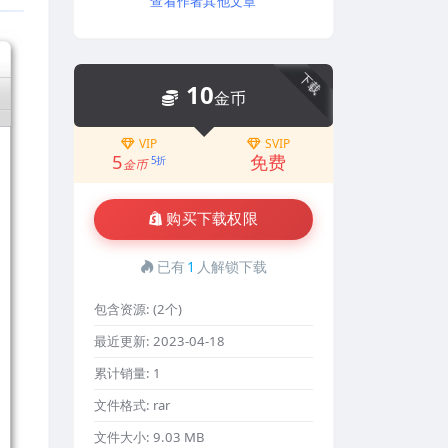
查看作者其他文章
下载
10
金币
VIP
SVIP
5
免费
5折
金币
购买下载权限
已有
1
人解锁下载
包含资源:
(2个)
最近更新:
2023-04-18
累计销量:
1
文件格式:
rar
文件大小:
9.03 MB