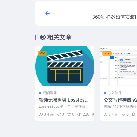
360浏览器如何安装
相关文章
VIP
VIP
视频娱乐
办公软件
视频无损剪切 LosslessC
公文写作神器 v2.
ut 3.56.0
去更新去广告版
LosslessCut 是一个开源项目，
去除了软件本身的强
所谓不重编码剪切，即无损剪
(原版在2025.09.
3 年前
0
0
226
1
3 年前
0
切，都是基于G...
用)，去除了所...