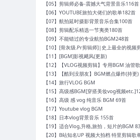
【05】剪辑师必备-震撼大气背景音乐116首
【06】YOUTUBE旅拍大佬们的歌单182首
【07】航拍延时摄影背景音乐合集100首
【08】剪辑配乐精选一节夷类180首
【09】不能错过的专业航拍BGM248首
【10】[骨灰级.Pr剪辑师]|史上最全的视频
【11】[BGM]影视飓风(更新)
【12】【VLOG视频剪辑】专用BGM 油管
【13】【酷到没朋友】BGM燃点爆炸(持更)
【14】旅行VLOG BGM
【15】高级感BGM[穿搭美妆vog视频etc.]1
【16】高级 感 vog 纯音乐 BGM 69首
【17】Youtube vlog BGM
【18】日本vlog背景音乐 155首
【19】适合Vlog,升格,旅拍，短片的BGM 8
【20】B站知名UP 视频大拍档 特里剪辑歌单