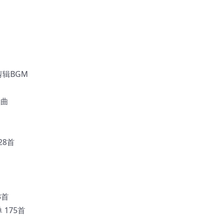
剪辑BGM
歌曲
28首
3首
 175首