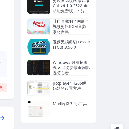
剪映国际版PC版Cap
Cut-v6.1.0.2328 全
功能免费版 +：剪映
CapCut13.5
吐血收藏的全网最全
视频剪辑BGM音频
素材合集
视频无损剪切 Lossle
ssCut 3.56.0
、
Windows 风清扬影
行
视 v1.4免费版全网影
视随心看
potplayer H265解
(
0
)
码器的设置方法
Mp4转换Gif小工具