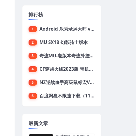
排行榜
Android 乐秀录屏大师 v7.0.7解锁会员版
1
MU SX18 幻影骑士版本
2
奇迹MU-老版本奇迹外挂合集（70+）
3
CF穿越火线2023版 带机器人+生化模式+竞技，值得收藏
4
NZ逆战血手高级鼠标宏V2025.10.28
5
百度网盘不限速下载（11/10测试有效）
6
最新文章