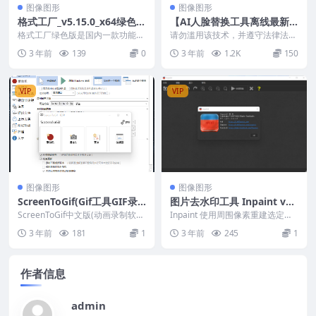
图像图形
图像图形
格式工厂_v5.15.0_x64绿色便
【AI人脸替换工具离线最新
携版
版V3.0】一张图实现视频或
格式工厂绿色版是国内一款功能强
请勿滥用该技术，并遵守法律法
大，轻松转换一切你想要的格式！
者图片换脸！
规！本资源会员免费 更新记录: 软
3 年前
139
0
3 年前
1.2K
150
操作简单的多功能媒体...
件基于开源的项目r...
VIP
VIP
图像图形
图像图形
ScreenToGif(Gif工具GIF录
图片去水印工具 Inpaint v1
制软件) v2.37.2.0
0.0 单文件中文版
ScreenToGif中文版(动画录制软
Inpaint 使用周围像素重建选定区
件)是一款免费开源的GIF录像工具.
域。供体区域允许您控制使用哪些
3 年前
181
1
3 年前
245
1
小巧...
像素来填充选...
作者信息
admin