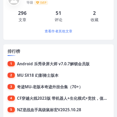
等级
SVIP
296
51
2
文章
评论
收藏
查看作者其他文章
排行榜
Android 乐秀录屏大师 v7.0.7解锁会员版
1
MU SX18 幻影骑士版本
2
奇迹MU-老版本奇迹外挂合集（70+）
3
CF穿越火线2023版 带机器人+生化模式+竞技，值得收藏
4
NZ逆战血手高级鼠标宏V2025.10.28
5