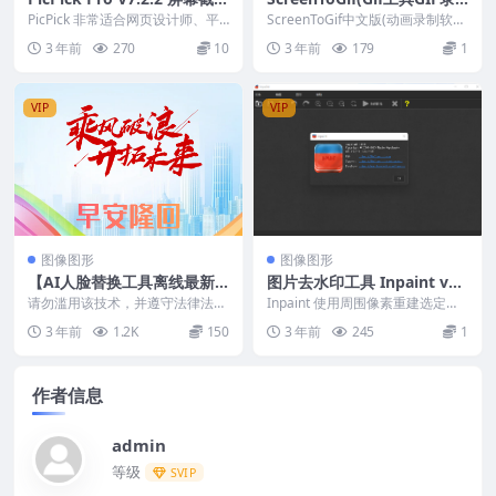
编辑工具解锁全功能绿色便携
制软件) v2.37.2.0
PicPick 非常适合网页设计师、平
ScreenToGif中文版(动画录制软
版
面设计师以及普通计算机用户使
件)是一款免费开源的GIF录像工具.
3 年前
270
10
3 年前
179
1
用，旨在让用户...
小巧...
VIP
VIP
图像图形
图像图形
【AI人脸替换工具离线最新
图片去水印工具 Inpaint v1
版V3.0】一张图实现视频或
0.0 单文件中文版
请勿滥用该技术，并遵守法律法
Inpaint 使用周围像素重建选定区
者图片换脸！
规！本资源会员免费 更新记录: 软
域。供体区域允许您控制使用哪些
3 年前
1.2K
150
3 年前
245
1
件基于开源的项目r...
像素来填充选...
作者信息
admin
等级
SVIP