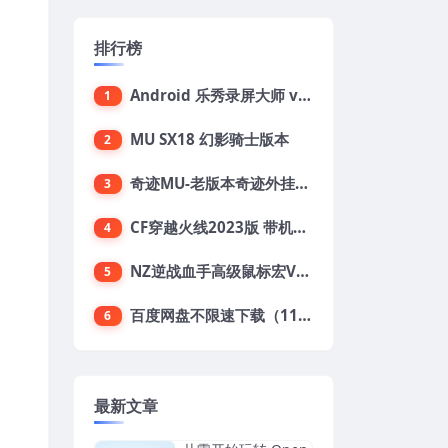
排行榜
Android 乐秀录屏大师 v7.0.7解锁会员版
1
MU SX18 幻影骑士版本
2
奇迹MU-老版本奇迹外挂合集（70+）
3
CF穿越火线2023版 带机器人+生化模式+竞技，值得收藏
4
NZ逆战血手高级鼠标宏V2025.10.28
5
百度网盘不限速下载（11/10测试有效）
6
最新文章