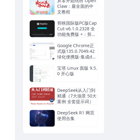
从零开始玩转 Open
Claw：最全面的中
文教程
剪映国际版PC版Cap
Cut-v6.1.0.2328 全
功能免费版 +：剪映
CapCut13.5
Google Chrome正
式版135.0.7049.42
绿化便携版-集成dee
pseek等多个AI对话
宝塔 Linux 面版 9.5.
0 开心版
DeepSeek从入门到
精通（7大场景 50大
案例 全套提示词）
DeepSeek R1 网页
使用合集