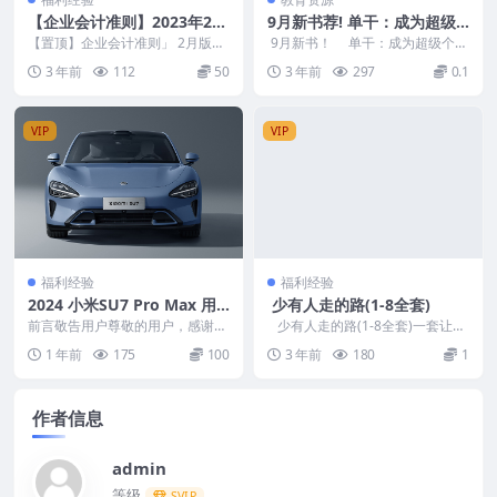
【企业会计准则】2023年2月
9月新书荐! 单干：成为超级
版和往年的精美版【供参考】
个体的49个关键动作
【置顶】企业会计准则」 2月版本
9月新书！ 单干：成为超级个体
页数上千多，打开后要慢慢加载就
的49个关键动作 普通人实现财富
3 年前
112
50
3 年前
297
0.1
会全部出来了，do...
自由的隐...
VIP
VIP
福利经验
福利经验
2024 小米SU7 Pro Max 用
少有人走的路(1-8全套)
户手册
前言敬告用户尊敬的用户，感谢您
少有人走的路(1-8全套)一套让人
选择小米汽车 SU7 车型（以下简
自省的书，一次真正的心灵洗礼！
1 年前
175
100
3 年前
180
1
称“SU7”）。...
内容介绍：...
作者信息
admin
等级
SVIP