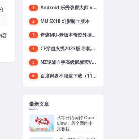
Android 乐秀录屏大师 v7.0.7解锁会员版
1
的
MU SX18 幻影骑士版本
2
奇迹MU-老版本奇迹外挂合集（70+）
内容
3
CF穿越火线2023版 带机器人+生化模式+竞技，值得收藏
4
NZ逆战血手高级鼠标宏V2025.10.28
5
百度网盘不限速下载（11/10测试有效）
6
最新文章
从零开始玩转 Open
Claw：最全面的中
文教程