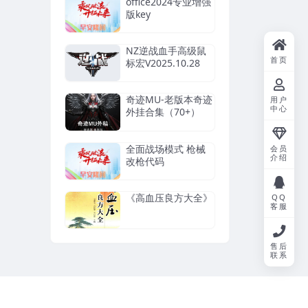
office2024专业增强
版key
NZ逆战血手高级鼠
首页
标宏V2025.10.28
奇迹MU-老版本奇迹
用户
中心
外挂合集（70+）
全面战场模式 枪械
会员
介绍
改枪代码
《高血压良方大全》
QQ
客服
售后
联系