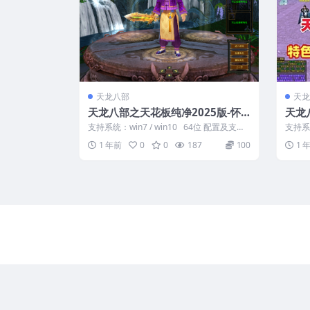
天龙八部
天龙
天龙八部之天花板纯净2025版-怀
天龙
旧七情刃副武器-带F11内挂
端+
支持系统：win7 / win10 64位 配置及支
支持系统
持： 8G内存 纯...
及支持：
1 年前
0
0
187
100
1 