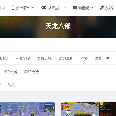
件
安卓软件
游戏娱乐
新能源
投稿
天龙八部
-NZ
王者荣耀
穿越火线
网游单机
红警
魔兽世界
VIP专属
SVIP免费
新
随机
VIP