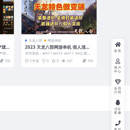
天龙八部
网游单机
*珑铸
2023 天龙八部网游单机 假人混战
首页
微变商业端
声望龙
支持系统：win7 / win10 win11 64位 配置
..
及支持： 8G内...
100
3 年前
0
0
241
150
用户
中心
会员
介绍
QQ
客服
售后