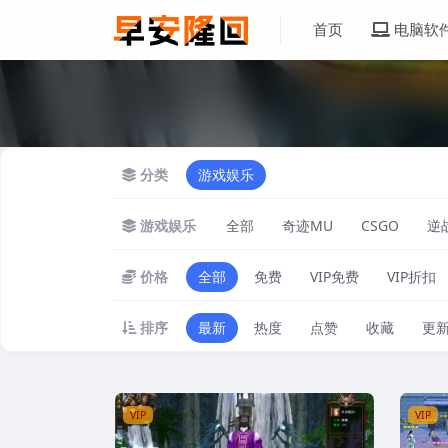
首页
电脑软
分类
游戏娱乐
游戏娱乐
全部
奇迹MU
CSGO
逆战
价格
全部
免费
VIP免费
VIP折扣
排序
最新
热度
点赞
收藏
更
VIP
VIP