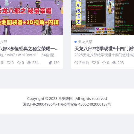
八部
天龙八部
八部3永恒经典之秘宝荣耀一键
天龙八部*绝学现世*十四门派
3D旋转视角+带内辅,带GM工具
声望*一键端
：win7 / win10/win11 64位 配置
2025天龙八部绝学现世十四门派珑铸
 8G内...
征十载一键端 架设步骤： 1，下载游戏.
年前
0
0
234
150
2 年前
0
0
203
Copyright © 2023
早安隆回
- All rights reserved
湘ICP备20004986号-1
湘公网安备 43052402000137号